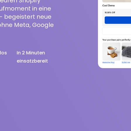
 euren Shopify
ufmoment in eine
– begeistert neue
ohne Meta, Google
los
In 2 Minuten
einsatzbereit